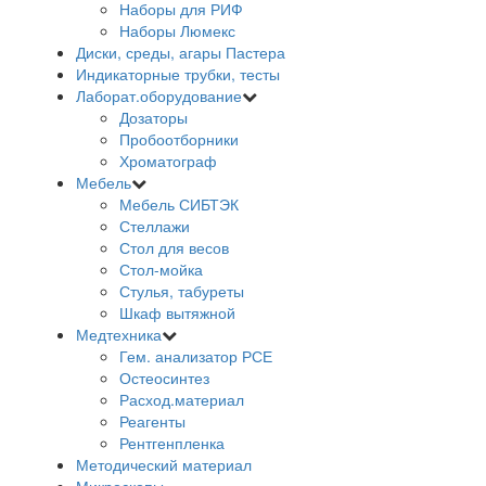
Наборы для РИФ
Наборы Люмекс
Диски, среды, агары Пастера
Индикаторные трубки, тесты
Лаборат.оборудование
Дозаторы
Пробоотборники
Хроматограф
Мебель
Мебель СИБТЭК
Стеллажи
Стол для весов
Стол-мойка
Стулья, табуреты
Шкаф вытяжной
Медтехника
Гем. анализатор РСЕ
Остеосинтез
Расход.материал
Реагенты
Рентгенпленка
Методический материал