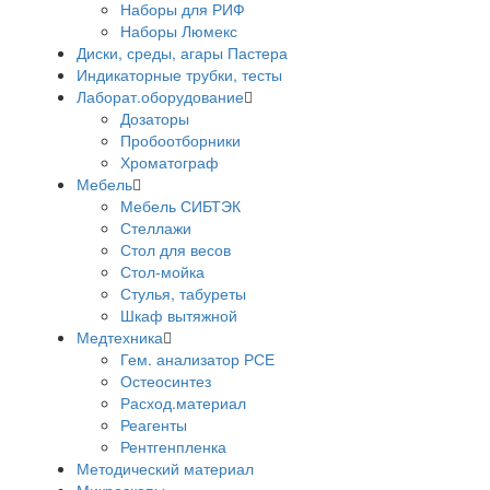
Наборы для РИФ
Наборы Люмекс
Диски, среды, агары Пастера
Индикаторные трубки, тесты
Лаборат.оборудование
Дозаторы
Пробоотборники
Хроматограф
Мебель
Мебель СИБТЭК
Стеллажи
Стол для весов
Стол-мойка
Стулья, табуреты
Шкаф вытяжной
Медтехника
Гем. анализатор РСЕ
Остеосинтез
Расход.материал
Реагенты
Рентгенпленка
Методический материал