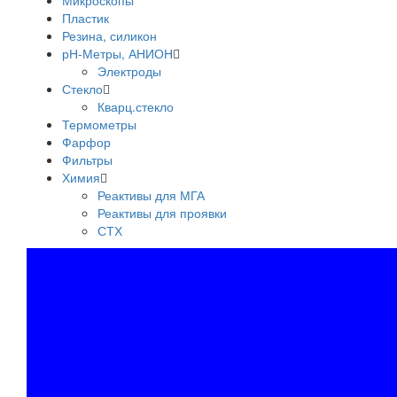
Микроскопы
Пластик
Резина, силикон
рН-Метры, АНИОН
Электроды
Стекло
Кварц.стекло
Термометры
Фарфор
Фильтры
Химия
Реактивы для МГА
Реактивы для проявки
СТХ