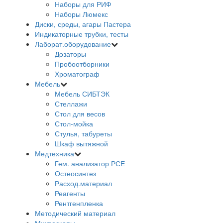
Наборы для РИФ
Наборы Люмекс
Диски, среды, агары Пастера
Индикаторные трубки, тесты
Лаборат.оборудование
Дозаторы
Пробоотборники
Хроматограф
Мебель
Мебель СИБТЭК
Стеллажи
Стол для весов
Стол-мойка
Стулья, табуреты
Шкаф вытяжной
Медтехника
Гем. анализатор РСЕ
Остеосинтез
Расход.материал
Реагенты
Рентгенпленка
Методический материал