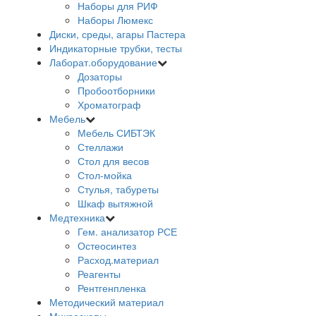
Наборы для РИФ
Наборы Люмекс
Диски, среды, агары Пастера
Индикаторные трубки, тесты
Лаборат.оборудование
Дозаторы
Пробоотборники
Хроматограф
Мебель
Мебель СИБТЭК
Стеллажи
Стол для весов
Стол-мойка
Стулья, табуреты
Шкаф вытяжной
Медтехника
Гем. анализатор РСЕ
Остеосинтез
Расход.материал
Реагенты
Рентгенпленка
Методический материал