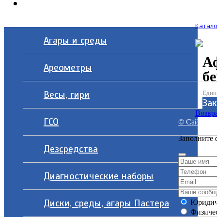
Контакты
Катало
Агары и среды
Аф
Ареометры
бе
Весы, гири
Един
Зак
Возвра
ГСО
© Сайт разр
Заполните 
Дезсредства
Диагностические наборы
Диски, среды, агары Пастера
Юридич
Физичес