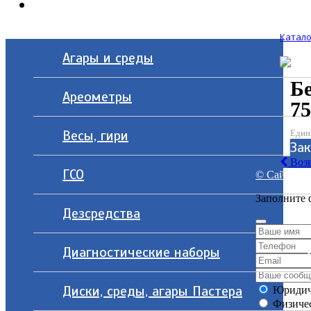
Контакты
Катало
Агары и среды
Б
Ареометры
75
Весы, гири
Един
За
Возв
ГСО
© Сайт разр
Заполните 
Дезсредства
Диагностические наборы
Диски, среды, агары Пастера
Юридич
Физичес