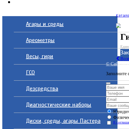
Контакты
Катало
Агары и среды
Г
Ареометры
Един
За
Весы, гири
Возв
© Сайт разр
ГСО
Заполните 
Дезсредства
Диагностические наборы
Юридич
Физичес
Диски, среды, агары Пастера
Я соглаша