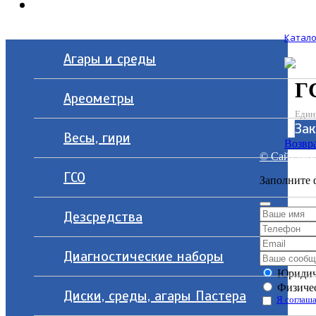
Контакты
Катало
Агары и среды
Г
Ареометры
Един
Зак
Весы, гири
Возвра
© Сайт разр
ГСО
Заполните 
Дезсредства
Диагностические наборы
Юридич
Физичес
Диски, среды, агары Пастера
Я соглаша