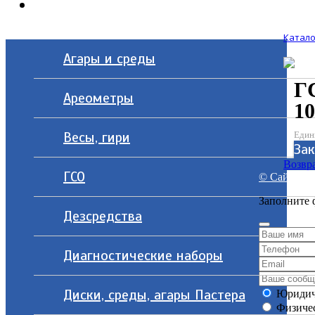
Контакты
Катало
Агары и среды
Г
Ареометры
10
Весы, гири
Един
Зак
Возвра
ГСО
© Сайт разр
Заполните 
Дезсредства
Диагностические наборы
Диски, среды, агары Пастера
Юридич
Физичес