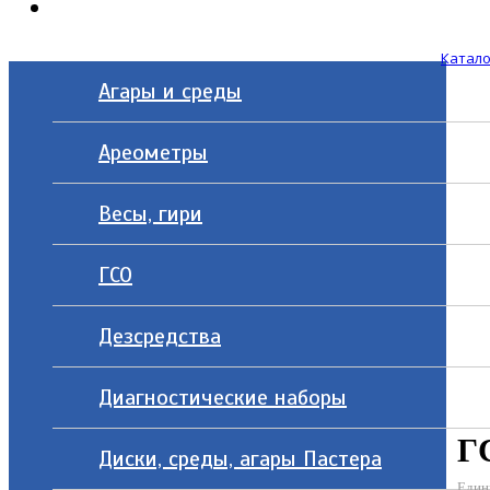
Контакты
Катало
Агары и среды
Ареометры
Весы, гири
ГСО
Дезсредства
Диагностические наборы
Г
Диски, среды, агары Пастера
Един