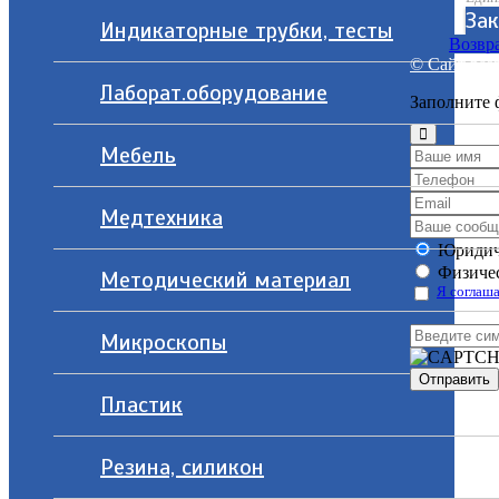
Зак
Индикаторные трубки, тесты
Возвра
© Сайт разр
Лаборат.оборудование
Заполните 
Мебель
Медтехника
Юридич
Физичес
Методический материал
Я соглаша
Микроскопы
Пластик
Резина, силикон