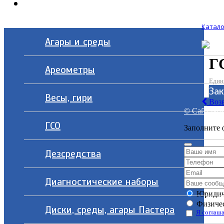
Контакты
Катало
Агары и среды
Г
Ареометры
Един
За
Весы, гири
Возв
© Сайт разр
ГСО
Заполните 
Дезсредства
Диагностические наборы
Юридич
Физичес
Диски, среды, агары Пастера
Я соглаша