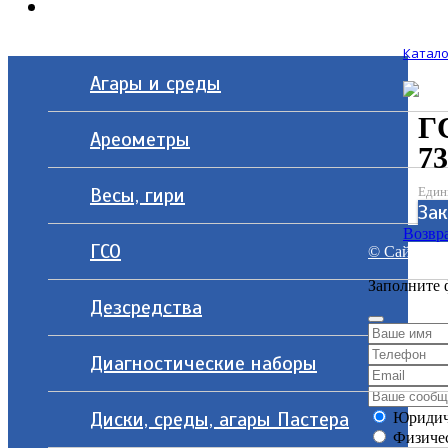
Контакты
Катало
Агары и среды
Г
Ареометры
73
Весы, гири
Един
Зак
Возвра
ГСО
© Сайт разр
Заполните 
Дезсредства
Диагностические наборы
Диски, среды, агары Пастера
Юридич
Физичес