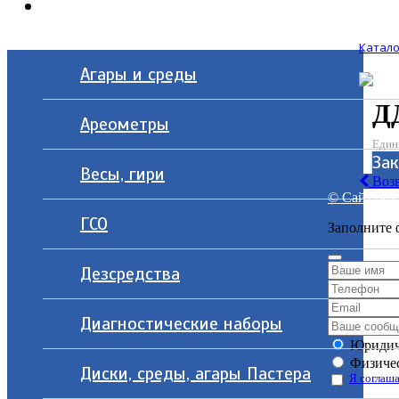
Контакты
Катало
Агары и среды
ДД
Ареометры
Един
За
Весы, гири
Возв
© Сайт разр
ГСО
Заполните 
Дезсредства
Диагностические наборы
Юридич
Физичес
Диски, среды, агары Пастера
Я соглаша