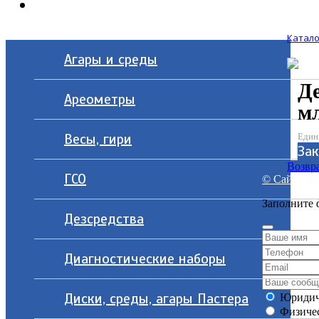
Контакты
Катало
Агары и среды
Д
Ареометры
м
Весы, гири
Един
Зак
Возвра
ГСО
© Сайт разр
Заполните 
Дезсредства
Диагностические наборы
Диски, среды, агары Пастера
Юридич
Физичес