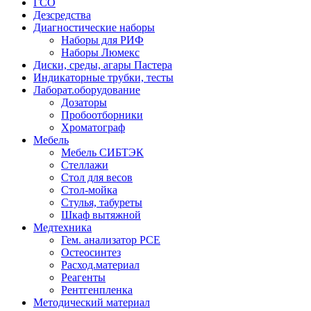
ГСО
Дезсредства
Диагностические наборы
Наборы для РИФ
Наборы Люмекс
Диски, среды, агары Пастера
Индикаторные трубки, тесты
Лаборат.оборудование
Дозаторы
Пробоотборники
Хроматограф
Мебель
Мебель СИБТЭК
Стеллажи
Стол для весов
Стол-мойка
Стулья, табуреты
Шкаф вытяжной
Медтехника
Гем. анализатор РСЕ
Остеосинтез
Расход.материал
Реагенты
Рентгенпленка
Методический материал