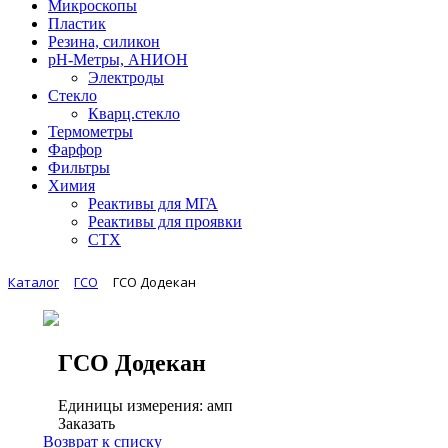
Микроскопы
Пластик
Резина, силикон
рН-Метры, АНИОН
Электроды
Стекло
Кварц.стекло
Термометры
Фарфор
Фильтры
Химия
Реактивы для МГА
Реактивы для проявки
СТХ
Каталог
ГСО
ГСО Додекан
ГСО Додекан
Единицы измерения: амп
Заказать
Возврат к списку