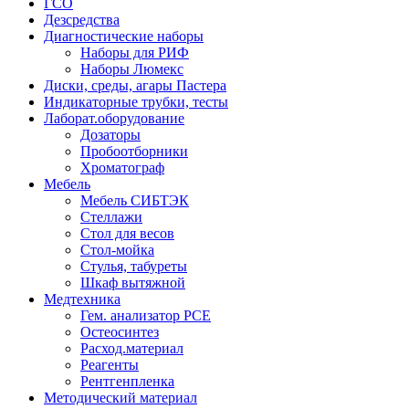
ГСО
Дезсредства
Диагностические наборы
Наборы для РИФ
Наборы Люмекс
Диски, среды, агары Пастера
Индикаторные трубки, тесты
Лаборат.оборудование
Дозаторы
Пробоотборники
Хроматограф
Мебель
Мебель СИБТЭК
Стеллажи
Стол для весов
Стол-мойка
Стулья, табуреты
Шкаф вытяжной
Медтехника
Гем. анализатор РСЕ
Остеосинтез
Расход.материал
Реагенты
Рентгенпленка
Методический материал