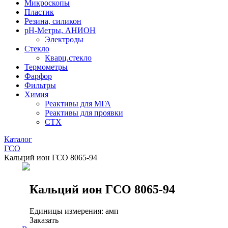
Микроскопы
Пластик
Резина, силикон
рН-Метры, АНИОН
Электроды
Стекло
Кварц.стекло
Термометры
Фарфор
Фильтры
Химия
Реактивы для МГА
Реактивы для проявки
СТХ
Каталог
ГСО
Кальций ион ГСО 8065-94
Кальций ион ГСО 8065-94
Единицы измерения: амп
Заказать