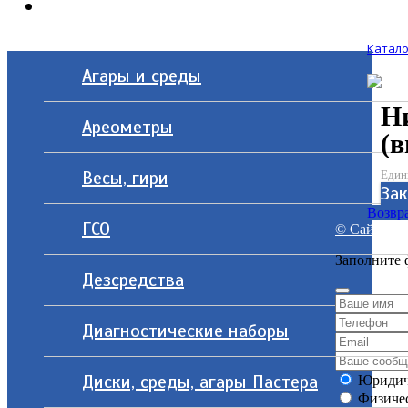
Контакты
Катало
Агары и среды
Ни
Ареометры
(в
Весы, гири
Един
Зак
Возвра
ГСО
© Сайт разр
Заполните 
Дезсредства
Диагностические наборы
Диски, среды, агары Пастера
Юридич
Физичес