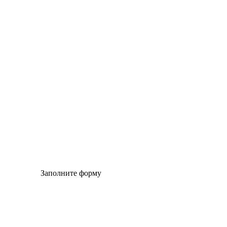
© Сайт разработан компанией Tyumen-soft.Digital
Заполните форму