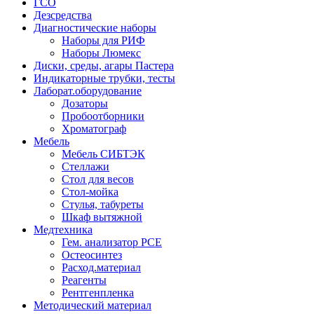
ГСО
Дезсредства
Диагностические наборы
Наборы для РИФ
Наборы Люмекс
Диски, среды, агары Пастера
Индикаторные трубки, тесты
Лаборат.оборудование
Дозаторы
Пробоотборники
Хроматограф
Мебель
Мебель СИБТЭК
Стеллажи
Стол для весов
Стол-мойка
Стулья, табуреты
Шкаф вытяжной
Медтехника
Гем. анализатор РСЕ
Остеосинтез
Расход.материал
Реагенты
Рентгенпленка
Методический материал