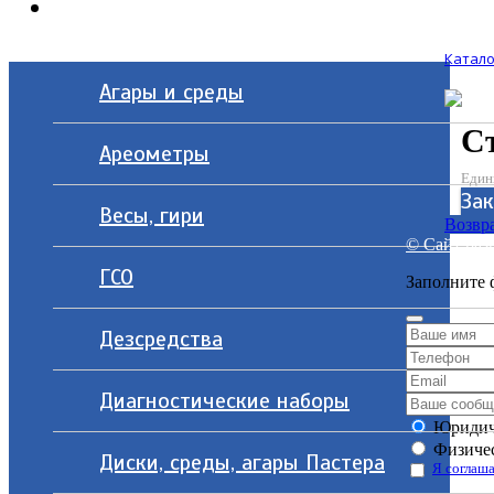
Контакты
Катало
Агары и среды
С
Ареометры
Един
Зак
Весы, гири
Возвра
© Сайт разр
ГСО
Заполните 
Дезсредства
Диагностические наборы
Юридич
Физичес
Диски, среды, агары Пастера
Я соглаша