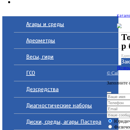
Контакты
Катало
Агары и среды
То
Ареометры
р 
Весы, гири
Един
Зак
Возвра
ГСО
© Сайт разр
Заполните 
Дезсредства
Диагностические наборы
Диски, среды, агары Пастера
Юридич
Физичес