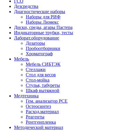
ГСО
Дезсредства
Диагностические наборы
Наборы для РИФ
Наборы Люмекс
Диски, среды, агары Пастера
Индикаторные трубки, тесты
Лаборат.оборудование
Дозаторы
Пробоотборники
Хроматограф
Мебель
Мебель СИБТЭК
Стеллажи
Стол для весов
Стол-мойка
Стулья, табуреты
Шкаф вытяжной
Медтехника
Гем. анализатор РСЕ
Остеосинтез
Расход.материал
Реагенты
Рентгенпленка
Методический материал