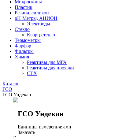
Микроскопы
Пластик
Резина, силикон
рН-Метры, АНИОН
Электроды
Стекло
Кварц.стекло
Термометры
Фарфор
Фильтры
Химия
Реактивы для МГА
Реактивы для проявки
СТХ
Каталог
ГСО
ГСО Ундекан
ГСО Ундекан
Единицы измерения: амп
Заказать