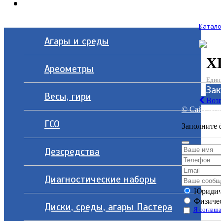
Контакты
Катало
Агары и среды
Х
Ареометры
Един
За
Весы, гири
Возв
© Сайт разр
ГСО
Заполните 
Дезсредства
Диагностические наборы
Юридич
Физичес
Диски, среды, агары Пастера
Я соглаша