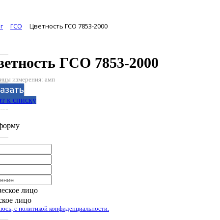
г
ГСО
Цветность ГСО 7853-2000
ветность ГСО 7853-2000
ицы измерения: амп
азать
т к списку
аботан компанией Tyumen-soft.Digital
форму
еское лицо
кое лицо
юсь, с политикой конфиденциальности.