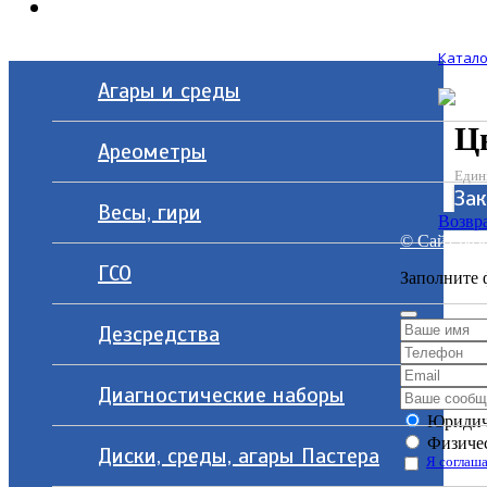
Контакты
Катало
Агары и среды
Ц
Ареометры
Един
Зак
Весы, гири
Возвра
© Сайт разр
ГСО
Заполните 
Дезсредства
Диагностические наборы
Юридич
Физичес
Диски, среды, агары Пастера
Я соглаша