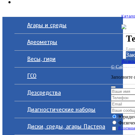
Контакты
Катало
Агары и среды
Т
Ареометры
Един
Зак
Весы, гири
Возвра
© Сайт разр
ГСО
Заполните 
Дезсредства
Диагностические наборы
Юридич
Физичес
Диски, среды, агары Пастера
Я соглаша