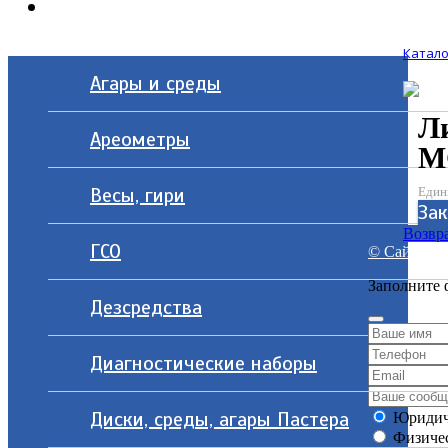
Контакты
Катало
Агары и среды
Ли
Ареометры
М
Весы, гири
Един
Зак
Возвра
ГСО
© Сайт разр
Заполните 
Дезсредства
Диагностические наборы
Диски, среды, агары Пастера
Юридич
Физичес