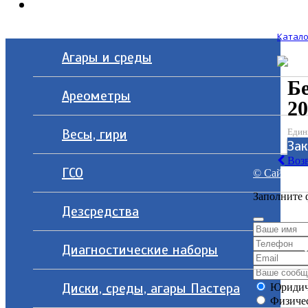
Контакты
Катало
Агары и среды
Бе
Ареометры
20
Весы, гири
Един
За
Возв
ГСО
© Сайт разр
Заполните 
Дезсредства
Диагностические наборы
Диски, среды, агары Пастера
Юридич
Физичес