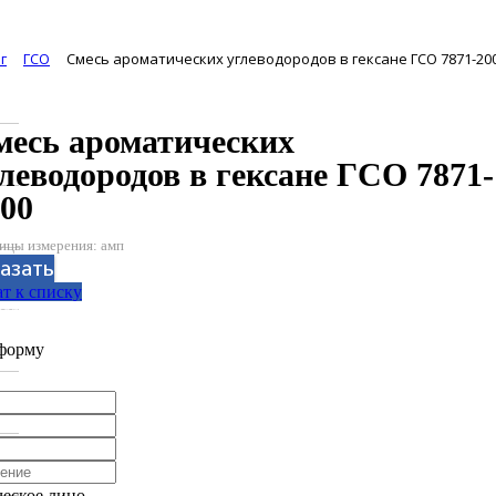
г
ГСО
Смесь ароматических углеводородов в гексане ГСО 7871-20
месь ароматических
леводородов в гексане ГСО 7871-
00
ицы измерения: амп
азать
т к списку
аботан компанией Tyumen-soft.Digital
форму
еское лицо