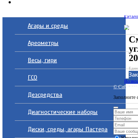
Контакты
Катало
Агары и среды
С
Ареометры
уг
20
Весы, гири
Един
Зак
ГСО
Возвра
© Сайт разр
Дезсредства
Заполните 
Диагностические наборы
Диски, среды, агары Пастера
Юридич