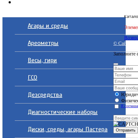
Контакты
Катало
Агары и среды
Элеме
Возвра
Ареометры
© Сайт разр
Заполните 
Весы, гири
ГСО
Дезсредства
Юридич
Физичес
Я соглаша
Диагностические наборы
Диски, среды, агары Пастера