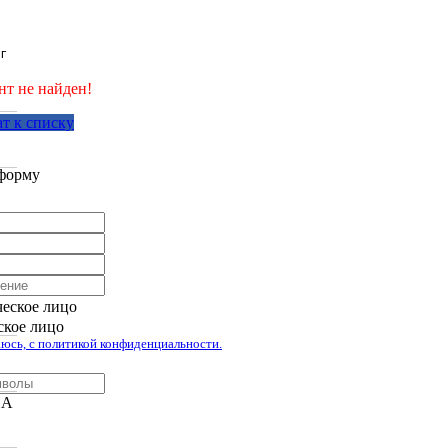
г
нт не найден!
т к списку
аботан компанией Tyumen-soft.Digital
форму
еское лицо
кое лицо
юсь, с политикой конфиденциальности.