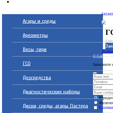
Контакты
Катало
Агары и среды
Г
Ареометры
Един
Зак
Весы, гири
Возвра
© Сайт разр
ГСО
Заполните 
Дезсредства
Диагностические наборы
Юридич
Физичес
Диски, среды, агары Пастера
Я соглаша