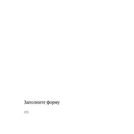
© Сайт разработан компанией Tyumen-soft.Digital
Заполните форму