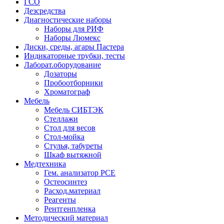
ГСО
Дезсредства
Диагностические наборы
Наборы для РИФ
Наборы Люмекс
Диски, среды, агары Пастера
Индикаторные трубки, тесты
Лаборат.оборудование
Дозаторы
Пробоотборники
Хроматограф
Мебель
Мебель СИБТЭК
Стеллажи
Стол для весов
Стол-мойка
Стулья, табуреты
Шкаф вытяжной
Медтехника
Гем. анализатор РСЕ
Остеосинтез
Расход.материал
Реагенты
Рентгенпленка
Методический материал