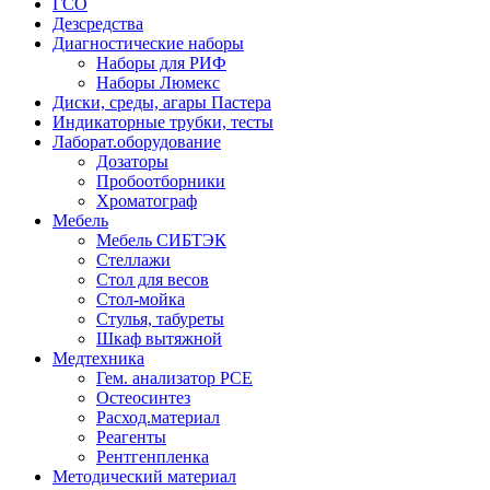
ГСО
Дезсредства
Диагностические наборы
Наборы для РИФ
Наборы Люмекс
Диски, среды, агары Пастера
Индикаторные трубки, тесты
Лаборат.оборудование
Дозаторы
Пробоотборники
Хроматограф
Мебель
Мебель СИБТЭК
Стеллажи
Стол для весов
Стол-мойка
Стулья, табуреты
Шкаф вытяжной
Медтехника
Гем. анализатор РСЕ
Остеосинтез
Расход.материал
Реагенты
Рентгенпленка
Методический материал