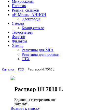
Микроскопы
Пластик
Резина, силикон
рН-Метры, АНИОН
Электроды
Стекло
Кварц.стекло
Термометры
Фарфор
Фильтры
Химия
Реактивы для МГА
Реактивы для проявки
СТХ
Каталог
ГСО
Раствор HI 7010 L
Раствор HI 7010 L
Единицы измерения: шт
Заказать
Возврат к списку