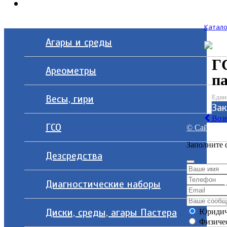
Контакты
Катало
Агары и среды
Г
Ареометры
п
Весы, гири
Един
За
Возв
ГСО
© Сайт разр
Заполните 
Дезсредства
Диагностические наборы
Диски, среды, агары Пастера
Юридич
Физичес