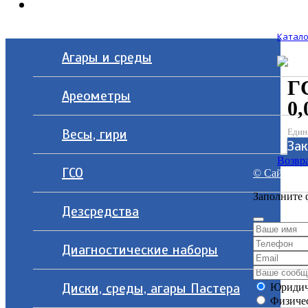
Контакты
Катало
Агары и среды
Г
Ареометры
0,
Весы, гири
Един
Зак
Возвра
ГСО
© Сайт разр
Заполните 
Дезсредства
Диагностические наборы
Диски, среды, агары Пастера
Юридич
Физичес