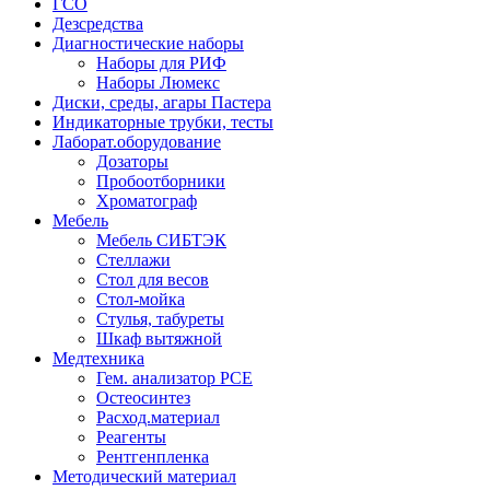
ГСО
Дезсредства
Диагностические наборы
Наборы для РИФ
Наборы Люмекс
Диски, среды, агары Пастера
Индикаторные трубки, тесты
Лаборат.оборудование
Дозаторы
Пробоотборники
Хроматограф
Мебель
Мебель СИБТЭК
Стеллажи
Стол для весов
Стол-мойка
Стулья, табуреты
Шкаф вытяжной
Медтехника
Гем. анализатор РСЕ
Остеосинтез
Расход.материал
Реагенты
Рентгенпленка
Методический материал