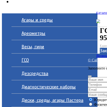
Контакты
Катало
Агары и среды
Г
Ареометры
95
Весы, гири
Един
Зак
Возвра
ГСО
© Сайт разр
Заполните 
Дезсредства
Диагностические наборы
Диски, среды, агары Пастера
Юридич
Физичес