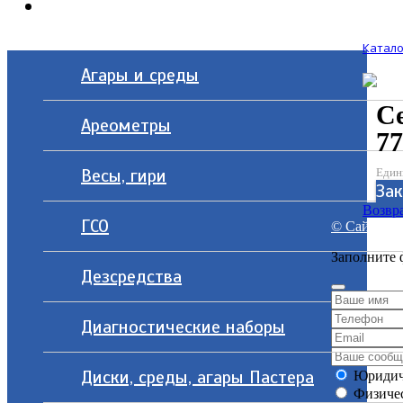
Контакты
Катало
Агары и среды
С
Ареометры
77
Весы, гири
Един
Зак
Возвра
ГСО
© Сайт разр
Заполните 
Дезсредства
Диагностические наборы
Диски, среды, агары Пастера
Юридич
Физичес