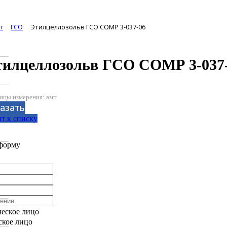
г
ГСО
Этилцеллозольв ГСО СОМР 3-037-06
тилцеллозольв ГСО СОМР 3-037
ицы измерения: амп
азать
т к списку
аботан компанией Tyumen-soft.Digital
форму
еское лицо
кое лицо