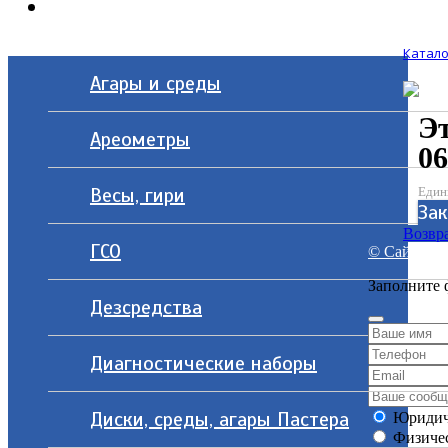
Контакты
Катало
Агары и среды
Э
Ареометры
06
Весы, гири
Един
Зак
Возвра
ГСО
© Сайт разр
Заполните 
Дезсредства
Диагностические наборы
Диски, среды, агары Пастера
Юридич
Физичес