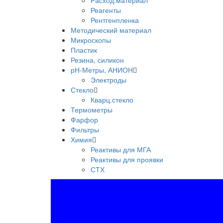
Расход.материал
Реагенты
Рентгенпленка
Методический материал
Микроскопы
Пластик
Резина, силикон
рН-Метры, АНИОН
Электроды
Стекло
Кварц.стекло
Термометры
Фарфор
Фильтры
Химия
Реактивы для МГА
Реактивы для проявки
СТХ