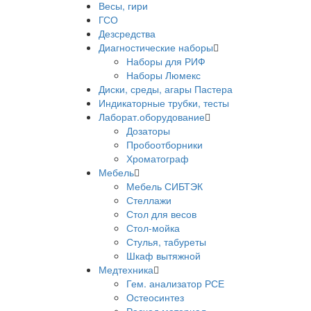
Весы, гири
ГСО
Дезсредства
Диагностические наборы
Наборы для РИФ
Наборы Люмекс
Диски, среды, агары Пастера
Индикаторные трубки, тесты
Лаборат.оборудование
Дозаторы
Пробоотборники
Хроматограф
Мебель
Мебель СИБТЭК
Стеллажи
Стол для весов
Стол-мойка
Стулья, табуреты
Шкаф вытяжной
Медтехника
Гем. анализатор РСЕ
Остеосинтез