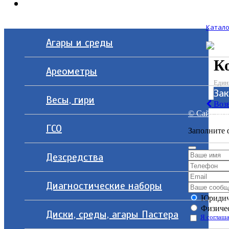
Контакты
Катало
Агары и среды
Ко
Ареометры
Един
За
Весы, гири
Возв
© Сайт разр
ГСО
Заполните 
Дезсредства
Диагностические наборы
Юридич
Физичес
Диски, среды, агары Пастера
Я соглаша