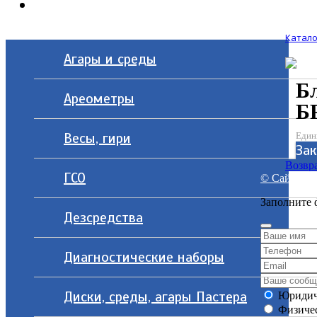
Контакты
Катало
Агары и среды
Б
Ареометры
Б
Весы, гири
Един
Зак
Возвра
ГСО
© Сайт разр
Заполните 
Дезсредства
Диагностические наборы
Диски, среды, агары Пастера
Юридич
Физичес