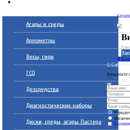
Контакты
Катало
Агары и среды
В
Ареометры
Един
За
Весы, гири
Возв
© Сайт разр
ГСО
Заполните 
Дезсредства
Диагностические наборы
Юридич
Физичес
Диски, среды, агары Пастера
Я соглаша