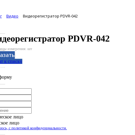
г
Видео
Видеорегистратор PDVR-042
идеорегистратор PDVR-042
ицы измерения: шт
азать
т к списку
аботан компанией Tyumen-soft.Digital
форму
еское лицо
кое лицо
юсь, с политикой конфиденциальности.