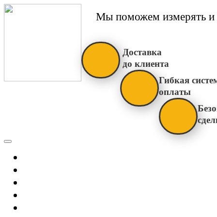
Мы поможем измерять и 
Доставка
до клиента
Гибкая систе
оплаты
Безо
сдел
Каталог
Главная
Новости
О Нас
Бренды