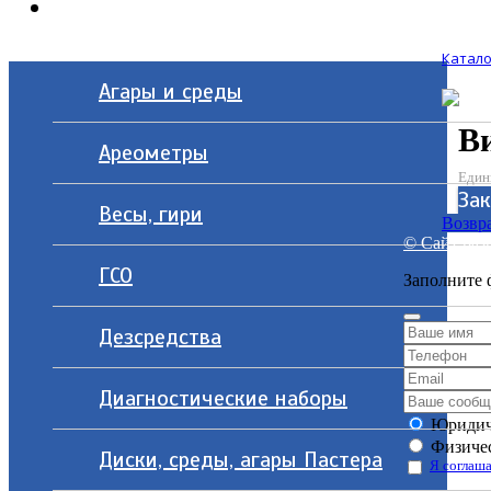
Контакты
Катало
Агары и среды
В
Ареометры
Един
Зак
Весы, гири
Возвра
© Сайт разр
ГСО
Заполните 
Дезсредства
Диагностические наборы
Юридич
Физичес
Диски, среды, агары Пастера
Я соглаша