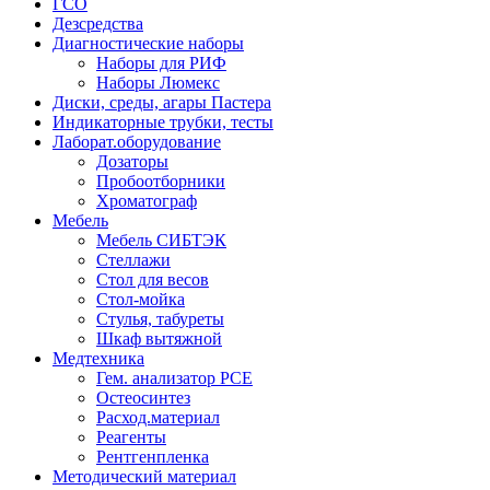
ГСО
Дезсредства
Диагностические наборы
Наборы для РИФ
Наборы Люмекс
Диски, среды, агары Пастера
Индикаторные трубки, тесты
Лаборат.оборудование
Дозаторы
Пробоотборники
Хроматограф
Мебель
Мебель СИБТЭК
Стеллажи
Стол для весов
Стол-мойка
Стулья, табуреты
Шкаф вытяжной
Медтехника
Гем. анализатор РСЕ
Остеосинтез
Расход.материал
Реагенты
Рентгенпленка
Методический материал