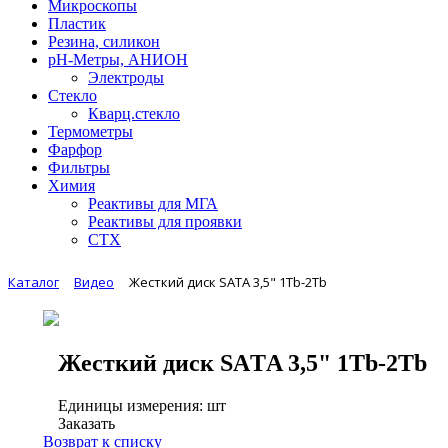
Микроскопы
Пластик
Резина, силикон
рН-Метры, АНИОН
Электроды
Стекло
Кварц.стекло
Термометры
Фарфор
Фильтры
Химия
Реактивы для МГА
Реактивы для проявки
СТХ
Каталог
Видео
Жесткий диск SAТA 3,5" 1Тb-2Tb
Жесткий диск SAТA 3,5" 1Тb-2Tb
Единицы измерения: шт
Заказать
Возврат к списку