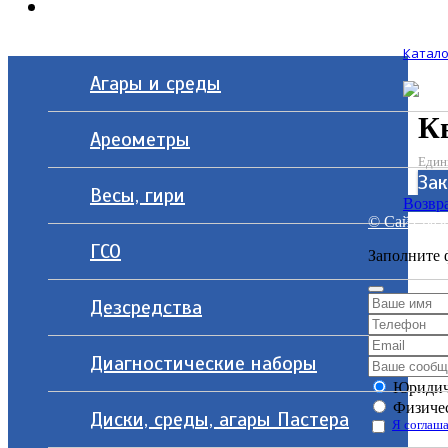
Контакты
Катало
Агары и среды
Кв
Ареометры
Един
Зак
Весы, гири
Возвра
© Сайт разр
ГСО
Заполните 
Дезсредства
Диагностические наборы
Юридич
Физичес
Диски, среды, агары Пастера
Я соглаша