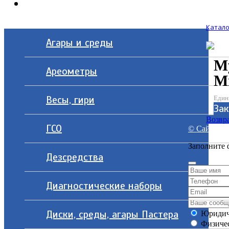
Контакты
Катало
Агары и среды
М
Ареометры
Mi
Весы, гири
Един
Зак
Возвра
ГСО
© Сайт разр
Заполните 
Дезсредства
Диагностические наборы
Диски, среды, агары Пастера
Юридич
Физичес