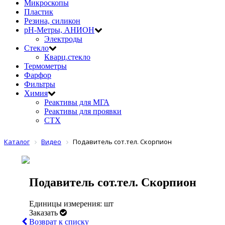
Микроскопы
Пластик
Резина, силикон
рН-Метры, АНИОН
Электроды
Стекло
Кварц.стекло
Термометры
Фарфор
Фильтры
Химия
Реактивы для МГА
Реактивы для проявки
СТХ
Каталог
Видео
Подавитель сот.тел. Скорпион
Подавитель сот.тел. Скорпион
Единицы измерения: шт
Заказать
Возврат к списку