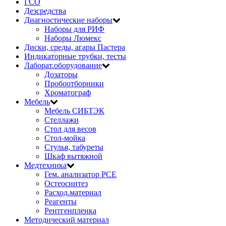
ГСО
Дезсредства
Диагностические наборы
Наборы для РИФ
Наборы Люмекс
Диски, среды, агары Пастера
Индикаторные трубки, тесты
Лаборат.оборудование
Дозаторы
Пробоотборники
Хроматограф
Мебель
Мебель СИБТЭК
Стеллажи
Стол для весов
Стол-мойка
Стулья, табуреты
Шкаф вытяжной
Медтехника
Гем. анализатор РСЕ
Остеосинтез
Расход.материал
Реагенты
Рентгенпленка
Методический материал