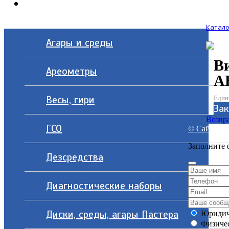
Контакты
Катало
Агары и среды
В
Ареометры
A
Весы, гири
Един
Зак
Возвра
ГСО
© Сайт разр
Заполните 
Дезсредства
Диагностические наборы
Диски, среды, агары Пастера
Юридич
Физичес