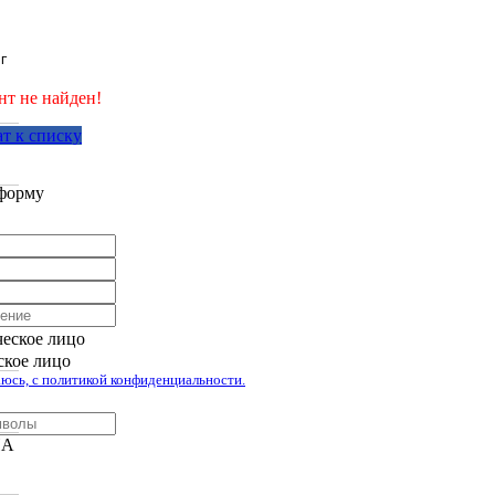
г
нт не найден!
т к списку
аботан компанией Tyumen-soft.Digital
форму
еское лицо
кое лицо
юсь, с политикой конфиденциальности.