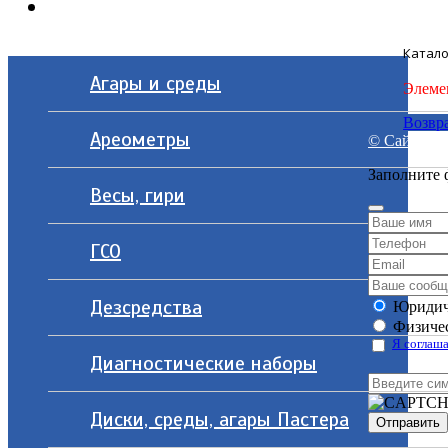
Контакты
Катало
Агары и среды
Элеме
Возвра
Ареометры
© Сайт разр
Заполните 
Весы, гири
ГСО
Дезсредства
Юридич
Физичес
Я соглаша
Диагностические наборы
Диски, среды, агары Пастера