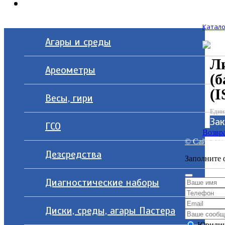
Контакты
Катало
Агары и среды
Л
Ареометры
(б
(I
Весы, гири
Един
Зак
ГСО
Возвра
© Сайт разр
Дезсредства
Заполните 
Диагностические наборы
Диски, среды, агары Пастера
Юридич