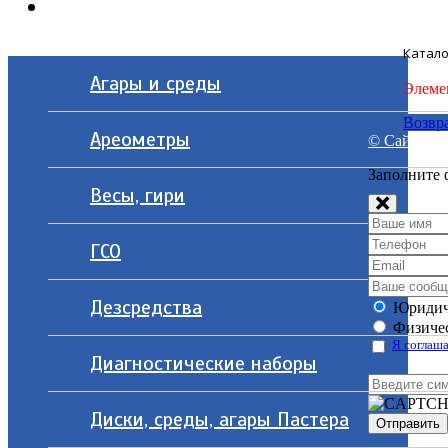
Контакты
Катало
Агары и среды
Элеме
Возвра
Ареометры
© Сайт разр
Заполните 
Весы, гири
ГСО
Дезсредства
Юридич
Физичес
Я соглаша
Диагностические наборы
Диски, среды, агары Пастера